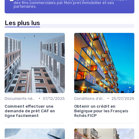
des fins commerciales par Mon pret immobilier et ses
partenaires.
Les plus lus
•
•
Documents nécessaires
07/12/2025
Conditions d'éligibilité
25/07/2025
Comment effectuer une
Obtenir un crédit en
demande de prêt CAF en
Belgique pour les Français
ligne facilement
fichés FICP