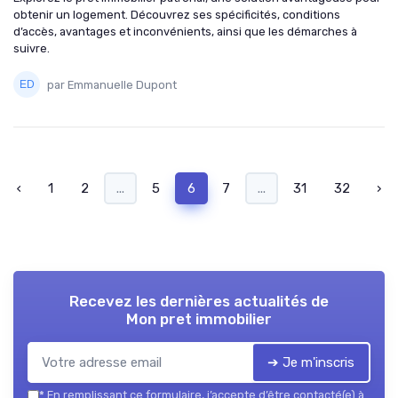
obtenir un logement. Découvrez ses spécificités, conditions
d’accès, avantages et inconvénients, ainsi que les démarches à
suivre.
par Emmanuelle Dupont
‹
1
2
...
5
6
7
...
31
32
›
Recevez les dernières actualités de
Mon pret immobilier
➔ Je m'inscris
*
En remplissant ce formulaire, j’accepte d’être contacté(e) à