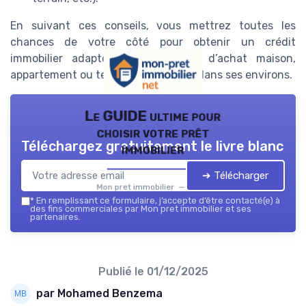
En suivant ces conseils, vous mettrez toutes les
chances de votre côté pour obtenir un crédit
immobilier adapté à votre projet d’achat maison,
appartement ou terrain à Aurillac et dans ses environs.
Le GUIDE ultime pour
choisir votre prêt
Téléchargez gratuitement le livre blanc
immobilier
➔ Télécharger
Mon pret immobilier — 2026
*
En remplissant ce formulaire, j’accepte d’être contacté(e) à
des fins commerciales par Mon pret immobilier et ses
partenaires.
Publié le
01/12/2025
par Mohamed Benzema