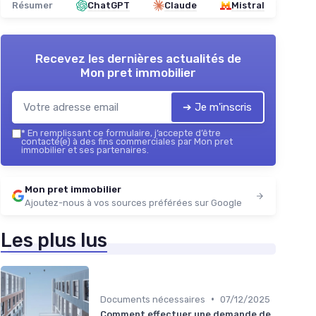
Résumer
ChatGPT
Claude
Mistral
Recevez les dernières actualités de
Mon pret immobilier
➔ Je m'inscris
*
En remplissant ce formulaire, j’accepte d’être
contacté(e) à des fins commerciales par Mon pret
immobilier et ses partenaires.
Mon pret immobilier
Ajoutez-nous à vos sources préférées sur Google
Les plus lus
•
Documents nécessaires
07/12/2025
Comment effectuer une demande de