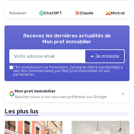
Résumer
ChatGPT
Claude
Mistral
Recevez les dernières actualités de
Mon pret immobilier
➔ Je m'inscris
*
En remplissant ce formulaire, j’accepte d’être contacté(e) à
des fins commerciales par Mon pret immobilier et ses
partenaires.
Mon pret immobilier
Ajoutez-nous à vos sources préférées sur Google
Les plus lus