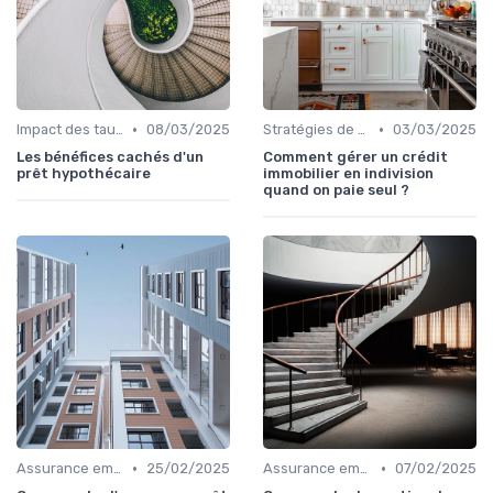
•
•
Impact des taux d'intérêt
08/03/2025
Stratégies de remboursement
03/03/2025
Les bénéfices cachés d'un
Comment gérer un crédit
prêt hypothécaire
immobilier en indivision
quand on paie seul ?
•
•
Assurance emprunteur
25/02/2025
Assurance emprunteur
07/02/2025