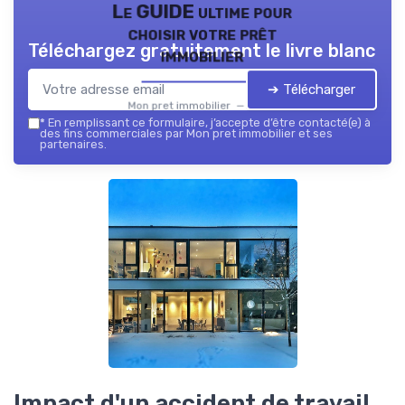
Le GUIDE ultime pour
choisir votre prêt
Téléchargez gratuitement le livre blanc
immobilier
➔ Télécharger
Mon pret immobilier — 2026
*
En remplissant ce formulaire, j’accepte d’être contacté(e) à
des fins commerciales par Mon pret immobilier et ses
partenaires.
Impact d'un accident de travail