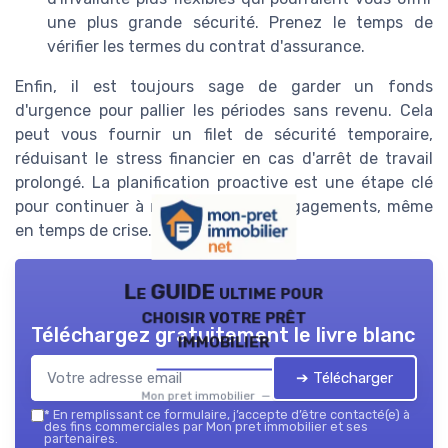
une plus grande sécurité. Prenez le temps de
vérifier les termes du contrat d'assurance.
Enfin, il est toujours sage de garder un fonds
d'urgence pour pallier les périodes sans revenu. Cela
peut vous fournir un filet de sécurité temporaire,
réduisant le stress financier en cas d'arrêt de travail
prolongé. La planification proactive est une étape clé
pour continuer à répondre à vos engagements, même
en temps de crise.
Le GUIDE ultime pour
choisir votre prêt
Téléchargez gratuitement le livre blanc
immobilier
➔ Télécharger
Mon pret immobilier — 2026
*
En remplissant ce formulaire, j’accepte d’être contacté(e) à
des fins commerciales par Mon pret immobilier et ses
partenaires.