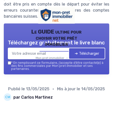
doit être pris en compte dès le départ pour éviter les
erreurs courantes lors de l'ouvertures des comptes
bancaires suisses.
Le GUIDE ultime pour
choisir votre prêt
Téléchargez gratuitement le livre blanc
immobilier
➔ Télécharger
Mon pret immobilier — 2026
*
En remplissant ce formulaire, j’accepte d’être contacté(e) à
des fins commerciales par Mon pret immobilier et ses
partenaires.
Publié le
13/05/2025
• Mis à jour le
14/05/2025
par Carlos Martinez