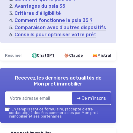
Avantages du psla 35
Critères d'éligibilité
Comment fonctionne le psla 35 ?
Comparaison avec d'autres dispositifs
Conseils pour optimiser votre prêt
Résumer
ChatGPT
Claude
Mistral
Recevez les dernières actualités de
Mon pret immobilier
➔ Je m'inscris
*
En remplissant ce formulaire, j’accepte d’être
contacté(e) à des fins commerciales par Mon pret
immobilier et ses partenaires.
Mon pret immobilier