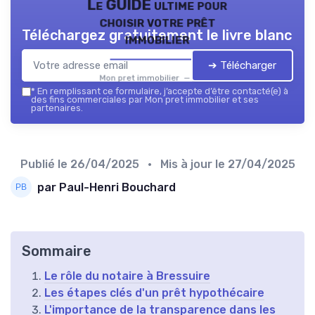
Le GUIDE ultime pour
choisir votre prêt
Téléchargez gratuitement le livre blanc
immobilier
➔ Télécharger
Mon pret immobilier — 2026
*
En remplissant ce formulaire, j’accepte d’être contacté(e) à
des fins commerciales par Mon pret immobilier et ses
partenaires.
Publié le
26/04/2025
• Mis à jour le
27/04/2025
par Paul-Henri Bouchard
Sommaire
Le rôle du notaire à Bressuire
Les étapes clés d'un prêt hypothécaire
L'importance de la transparence dans les