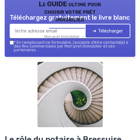
Le GUIDE ultime pour
choisir votre prêt
Téléchargez gratuitement le livre blanc
immobilier
➔ Télécharger
Mon pret immobilier — 2026
*
En remplissant ce formulaire, j’accepte d’être contacté(e) à
des fins commerciales par Mon pret immobilier et ses
partenaires.
Le rôle du notaire à Bressuire