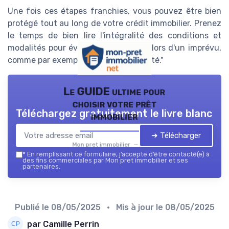
Une fois ces étapes franchies, vous pouvez être bien
protégé tout au long de votre crédit immobilier. Prenez
le temps de bien lire l'intégralité des conditions et
modalités pour éviter toute surprise lors d'un imprévu,
comme par exemple un décès invalidité."
Le GUIDE ultime pour
choisir votre prêt
Téléchargez gratuitement le livre blanc
immobilier
➔ Télécharger
Mon pret immobilier — 2026
*
En remplissant ce formulaire, j’accepte d’être contacté(e) à
des fins commerciales par Mon pret immobilier et ses
partenaires.
Publié le
08/05/2025
• Mis à jour le
08/05/2025
par Camille Perrin