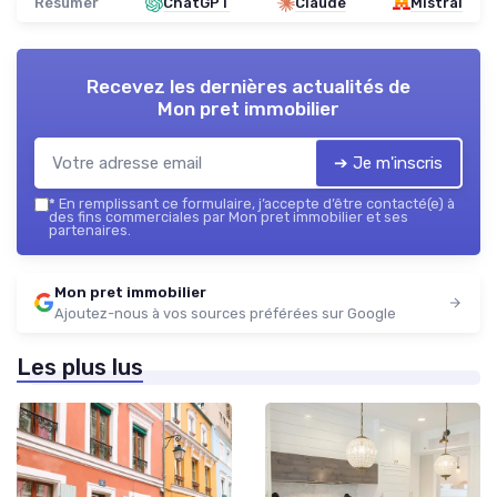
Résumer
ChatGPT
Claude
Mistral
Recevez les dernières actualités de
Mon pret immobilier
➔ Je m'inscris
*
En remplissant ce formulaire, j’accepte d’être contacté(e) à
des fins commerciales par Mon pret immobilier et ses
partenaires.
Mon pret immobilier
Ajoutez-nous à vos sources préférées sur Google
Les plus lus