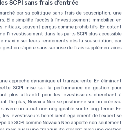
des SCPI sans frais d’entrée
arché par sa politique sans frais de souscription, une
s. Elle simplifie l'accès à l'investissement immobilier, en
ûts initiaux, souvent perçus comme prohibitifs. En optant
nd l’investissement dans les parts SCPI plus accessible
de maximiser leurs rendements dès la souscription, car
La gestion s’opère sans surprise de frais supplémentaires
 une approche dynamique et transparente. En éliminant
, cette SCPI mise sur la performance de gestion pour
ant plus attractif pour les investisseurs cherchant à
nitial. De plus, Novaxia Neo se positionne sur un créneau
i s'avère un atout non négligeable sur le long terme. En
les investisseurs bénéficient également de l’expertise
Ce type de SCPI comme Novaxia Neo apporte non seulement
s mais aussi une tranquillité d’esprit avec une gestion