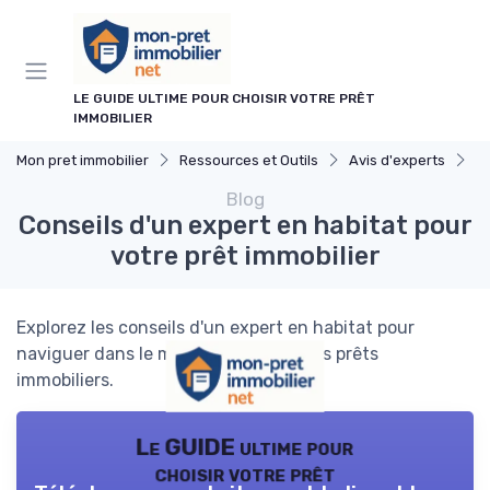
Panneau de gestion des cookies
LE GUIDE ULTIME POUR CHOISIR VOTRE PRÊT
IMMOBILIER
Mon pret immobilier
Ressources et Outils
Avis d'experts
Co
Blog
Conseils d'un expert en habitat pour
votre prêt immobilier
Explorez les conseils d'un expert en habitat pour
naviguer dans le monde complexe des prêts
immobiliers.
Le GUIDE ultime pour
choisir votre prêt