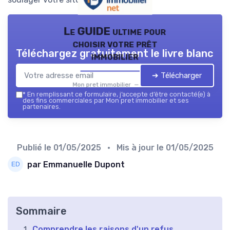
Le GUIDE ultime pour
choisir votre prêt
Téléchargez gratuitement le livre blanc
immobilier
➔ Télécharger
Mon pret immobilier — 2026
*
En remplissant ce formulaire, j’accepte d’être contacté(e) à
des fins commerciales par Mon pret immobilier et ses
partenaires.
Publié le
01/05/2025
• Mis à jour le
01/05/2025
par Emmanuelle Dupont
Sommaire
Comprendre les raisons d'un refus