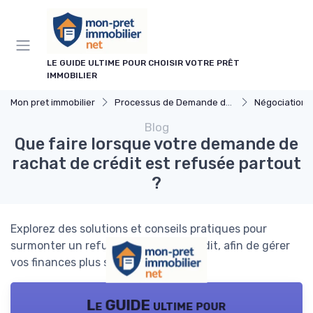
Panneau de gestion des cookies
LE GUIDE ULTIME POUR CHOISIR VOTRE PRÊT
IMMOBILIER
Mon pret immobilier
Processus de Demande de Prêt
Négociation 
Blog
Que faire lorsque votre demande de
rachat de crédit est refusée partout
?
Explorez des solutions et conseils pratiques pour
surmonter un refus de rachat de crédit, afin de gérer
vos finances plus sereinement.
Le GUIDE ultime pour