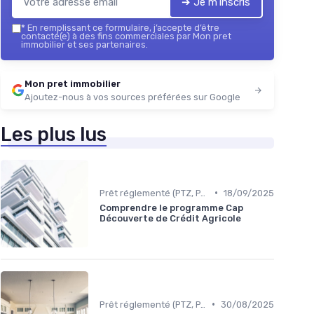
➔ Je m'inscris
*
En remplissant ce formulaire, j’accepte d’être
contacté(e) à des fins commerciales par Mon pret
immobilier et ses partenaires.
Mon pret immobilier
Ajoutez-nous à vos sources préférées sur Google
Les plus lus
•
Prêt réglementé (PTZ, PAS)
18/09/2025
Comprendre le programme Cap
Découverte de Crédit Agricole
•
Prêt réglementé (PTZ, PAS)
30/08/2025