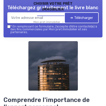
choisir votre prêt
Téléchargez gratuitement le livre blanc
immobilier
➔ Télécharger
Mon pret immobilier — 2026
*
En remplissant ce formulaire, j’accepte d’être contacté(e) à
des fins commerciales par Mon pret immobilier et ses
partenaires.
Comprendre l'importance de