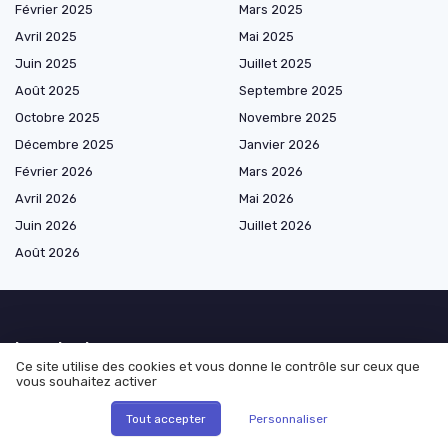
Février 2025
Mars 2025
Avril 2025
Mai 2025
Juin 2025
Juillet 2025
Août 2025
Septembre 2025
Octobre 2025
Novembre 2025
Décembre 2025
Janvier 2026
Février 2026
Mars 2026
Avril 2026
Mai 2026
Juin 2026
Juillet 2026
Août 2026
Les plus lus
Ce site utilise des cookies et vous donne le contrôle sur ceux que
vous souhaitez activer
Comment effectuer une demande de prêt CAF en ligne facilement
Obtenir un crédit en Belgique pour les Français fichés FICP
Tout accepter
Personnaliser
Comprendre la promesse d'affectation hypothécaire