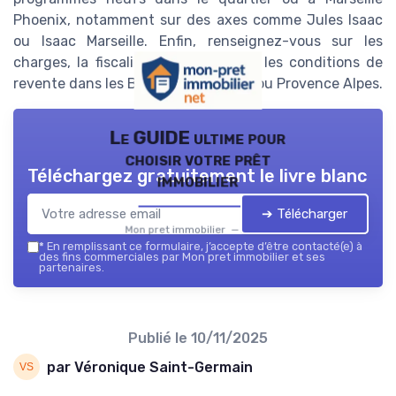
Phoenix, notamment sur des axes comme Jules Isaac
ou Isaac Marseille. Enfin, renseignez-vous sur les
charges, la fiscalité (TVA, LMNP) et les conditions de
revente dans les Bouches du Rhône ou Provence Alpes.
Le GUIDE ultime pour
choisir votre prêt
Téléchargez gratuitement le livre blanc
immobilier
➔ Télécharger
Mon pret immobilier — 2026
*
En remplissant ce formulaire, j’accepte d’être contacté(e) à
des fins commerciales par Mon pret immobilier et ses
partenaires.
Publié le
10/11/2025
par Véronique Saint-Germain