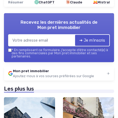
Résumer
ChatGPT
Claude
Mistral
Recevez les dernières actualités de
Mon pret immobilier
➔ Je m'inscris
*
En remplissant ce formulaire, j’accepte d’être contacté(e) à
des fins commerciales par Mon pret immobilier et ses
partenaires.
Mon pret immobilier
Ajoutez-nous à vos sources préférées sur Google
Les plus lus