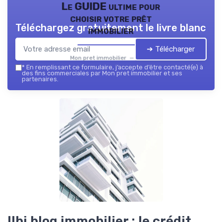
Le GUIDE ultime pour
choisir votre prêt
Téléchargez gratuitement le livre blanc
immobilier
➔ Télécharger
Mon pret immobilier — 2026
*
En remplissant ce formulaire, j’accepte d’être contacté(e) à
des fins commerciales par Mon pret immobilier et ses
partenaires.
Ilbi blog immobilier : le crédit