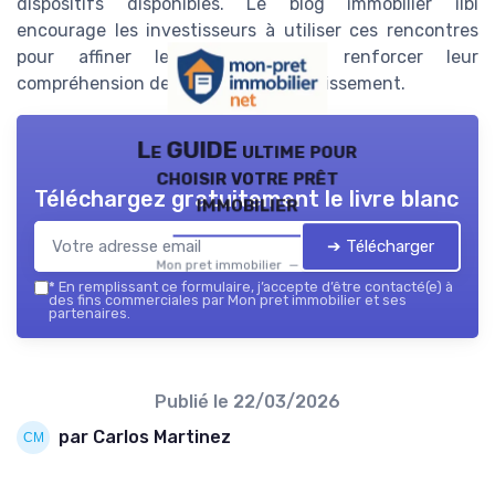
dispositifs disponibles. Le blog immobilier ilbi
encourage les investisseurs à utiliser ces rencontres
pour affiner leurs projets et renforcer leur
compréhension de l’immobilier investissement.
Le GUIDE ultime pour
choisir votre prêt
Téléchargez gratuitement le livre blanc
immobilier
➔ Télécharger
Mon pret immobilier — 2026
*
En remplissant ce formulaire, j’accepte d’être contacté(e) à
des fins commerciales par Mon pret immobilier et ses
partenaires.
Publié le
22/03/2026
par Carlos Martinez