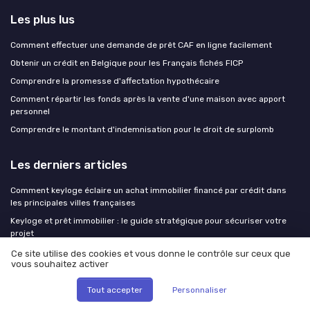
Les plus lus
Comment effectuer une demande de prêt CAF en ligne facilement
Obtenir un crédit en Belgique pour les Français fichés FICP
Comprendre la promesse d'affectation hypothécaire
Comment répartir les fonds après la vente d'une maison avec apport
personnel
Comprendre le montant d'indemnisation pour le droit de surplomb
Les derniers articles
Comment keyloge éclaire un achat immobilier financé par crédit dans
les principales villes françaises
Keyloge et prêt immobilier : le guide stratégique pour sécuriser votre
projet
Acheter en indivision : mode d’emploi pour un achat immobilier sécurisé
Ce site utilise des cookies et vous donne le contrôle sur ceux que
et financé par crédit immobilier
vous souhaitez activer
Négocier son taux de crédit : les six arguments qui fonctionnent face au
Tout accepter
Personnaliser
conseiller bancaire