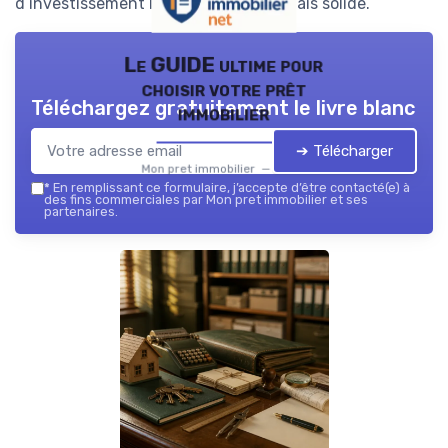
d’investissement locatif borderline mais solide.
Le GUIDE ultime pour
choisir votre prêt
Téléchargez gratuitement le livre blanc
immobilier
➔ Télécharger
Mon pret immobilier — 2026
*
En remplissant ce formulaire, j’accepte d’être contacté(e) à
des fins commerciales par Mon pret immobilier et ses
partenaires.