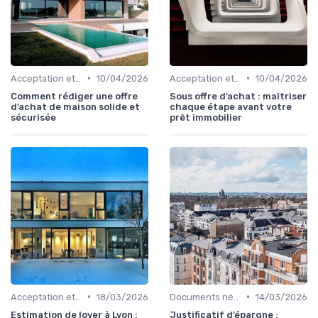
•
•
Acceptation et finalisation
10/04/2026
Acceptation et finalisation
10/04/2026
Comment rédiger une offre
Sous offre d’achat : maîtriser
d’achat de maison solide et
chaque étape avant votre
sécurisée
prêt immobilier
•
•
Acceptation et finalisation
18/03/2026
Documents nécessaires
14/03/2026
Estimation de loyer à Lyon :
Justificatif d’épargne :