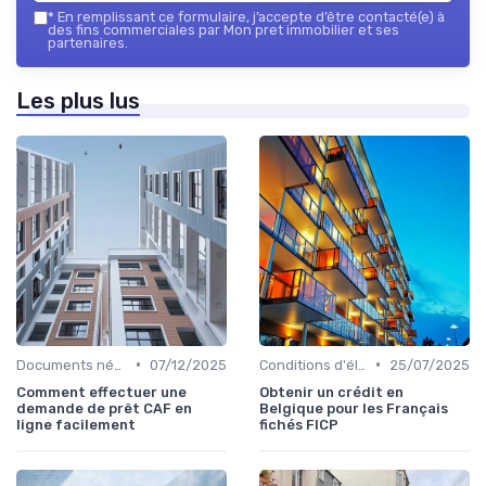
*
En remplissant ce formulaire, j’accepte d’être contacté(e) à
des fins commerciales par Mon pret immobilier et ses
partenaires.
Les plus lus
•
•
Documents nécessaires
07/12/2025
Conditions d'éligibilité
25/07/2025
Comment effectuer une
Obtenir un crédit en
demande de prêt CAF en
Belgique pour les Français
ligne facilement
fichés FICP