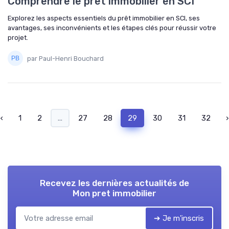
Comprendre le prêt immobilier en SCI
Explorez les aspects essentiels du prêt immobilier en SCI, ses
avantages, ses inconvénients et les étapes clés pour réussir votre
projet.
par Paul-Henri Bouchard
‹
1
2
...
27
28
29
30
31
32
›
Recevez les dernières actualités de
Mon pret immobilier
➔ Je m'inscris