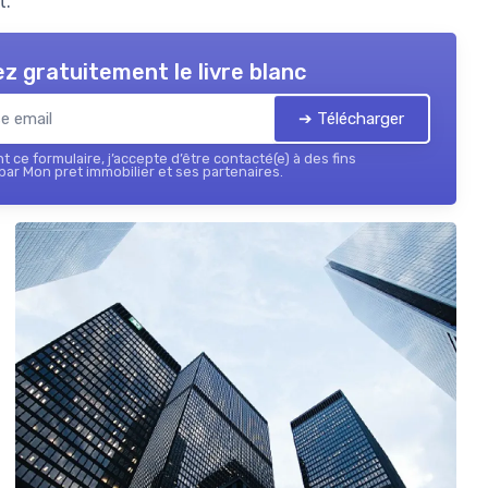
t.
z gratuitement le livre blanc
➔ Télécharger
 ce formulaire, j’accepte d’être contacté(e) à des fins
ar Mon pret immobilier et ses partenaires.