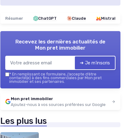
Résumer
ChatGPT
Claude
Mistral
Recevez les dernières actualités de
Mon pret immobilier
➔ Je m'inscris
*
En remplissant ce formulaire, j’accepte d’être
contacté(e) à des fins commerciales par Mon pret
immobilier et ses partenaires.
Mon pret immobilier
Ajoutez-nous à vos sources préférées sur Google
Les plus lus