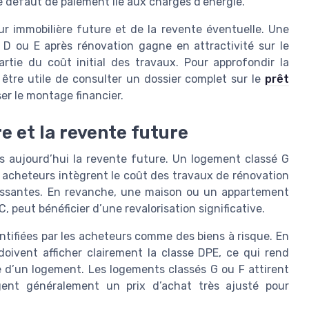
 défaut de paiement lié aux charges d’énergie.
ur immobilière future et de la revente éventuelle. Une
D ou E après rénovation gagne en attractivité sur le
tie du coût initial des travaux. Pour approfondir la
ut être utile de consulter un dossier complet sur le
prêt
iser le montage financier.
e et la revente future
s aujourd’hui la revente future. Un logement classé G
s acheteurs intègrent le coût des travaux de rénovation
oissantes. En revanche, une maison ou un appartement
, peut bénéficier d’une revalorisation significative.
ntifiées par les acheteurs comme des biens à risque. En
doivent afficher clairement la classe DPE, ce qui rend
 d’un logement. Les logements classés G ou F attirent
igent généralement un prix d’achat très ajusté pour