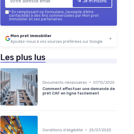
➔ Je m'inscris
*
En remplissant ce formulaire, j’accepte d’être
contacté(e) à des fins commerciales par Mon pret
immobilier et ses partenaires.
Mon pret immobilier
Ajoutez-nous à vos sources préférées sur Google
Les plus lus
•
Documents nécessaires
07/12/2025
Comment effectuer une demande de
prêt CAF en ligne facilement
•
Conditions d'éligibilité
25/07/2025