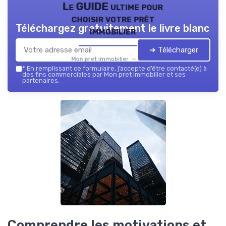
Le GUIDE ultime pour
choisir votre prêt
Téléchargez gratuitement le livre blanc
immobilier
➔ Télécharger
Mon pret immobilier — 2026
*
En remplissant ce formulaire, j’accepte d’être contacté(e) à
des fins commerciales par Mon pret immobilier et ses
partenaires.
Comprendre les motivations et