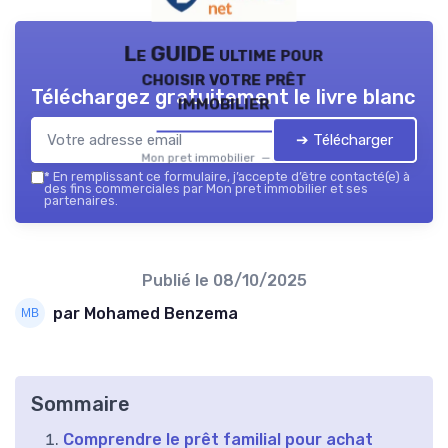
Le GUIDE ultime pour
choisir votre prêt
Téléchargez gratuitement le livre blanc
immobilier
➔ Télécharger
Mon pret immobilier — 2026
*
En remplissant ce formulaire, j’accepte d’être contacté(e) à
des fins commerciales par Mon pret immobilier et ses
partenaires.
Publié le
08/10/2025
par Mohamed Benzema
Sommaire
Comprendre le prêt familial pour achat