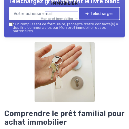
Téléchargez gratuitement le livre blanc
immobilier
➔ Télécharger
Mon pret immobilier — 2026
*
En remplissant ce formulaire, j’accepte d’être contacté(e) à
des fins commerciales par Mon pret immobilier et ses
partenaires.
Comprendre le prêt familial pour
achat immobilier