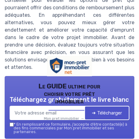
conseiller pour évaluer les options de prêt qui
pourraient offrir des conditions de remboursement plus
adéquates. En appréhendant ces différentes
alternatives, vous pouvez mieux gérer votre
endettement et améliorer votre capacité d'emprunt
dans le cadre de votre projet immobilier. Avant de
prendre une décision, évaluez toujours votre situation
financière avec précision, en vous assurant que les
solutions envisagées correspondent bien à vos besoins
et attentes.
Le GUIDE ultime pour
choisir votre prêt
Téléchargez gratuitement le livre blanc
immobilier
➔ Télécharger
Mon pret immobilier — 2026
*
En remplissant ce formulaire, j’accepte d’être contacté(e) à
des fins commerciales par Mon pret immobilier et ses
partenaires.