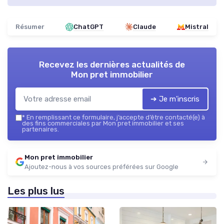
Résumer
ChatGPT
Claude
Mistral
Recevez les dernières actualités de
Mon pret immobilier
➔ Je m'inscris
*
En remplissant ce formulaire, j’accepte d’être contacté(e) à
des fins commerciales par Mon pret immobilier et ses
partenaires.
Mon pret immobilier
Ajoutez-nous à vos sources préférées sur Google
Les plus lus