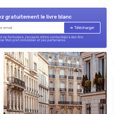
z gratuitement le livre blanc
➔ Télécharger
 ce formulaire, j’accepte d’être contacté(e) à des fins
ar Mon pret immobilier et ses partenaires.