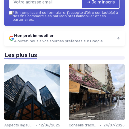
➔ Je m'inscris
*
En remplissant ce formulaire, j’accepte d’être contacté(e) à
des fins commerciales par Mon pret immobilier et ses
partenaires.
Mon pret immobilier
Ajoutez-nous à vos sources préférées sur Google
Les plus lus
•
•
Aspects légaux et fiscaux
12/06/2025
Conseils d'achat immobilier
24/07/2025