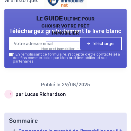
ville historique.
Le GUIDE ultime pour
choisir votre prêt
Téléchargez gratuitement le livre blanc
immobilier
➔ Télécharger
Mon pret immobilier — 2026
*
En remplissant ce formulaire, j’accepte d’être contacté(e) à
des fins commerciales par Mon pret immobilier et ses
partenaires.
Publié le
29/08/2025
par Lucas Richardson
Sommaire