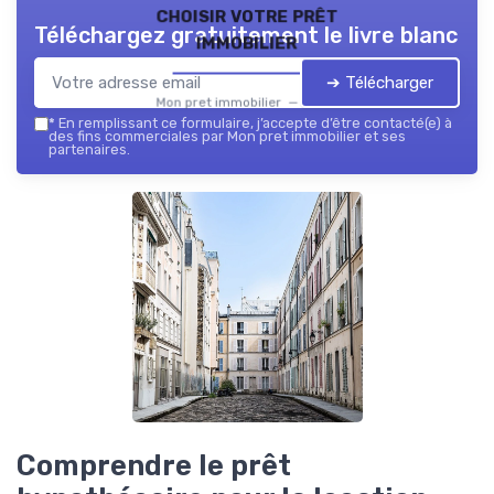
choisir votre prêt
Téléchargez gratuitement le livre blanc
immobilier
➔ Télécharger
Mon pret immobilier — 2026
*
En remplissant ce formulaire, j’accepte d’être contacté(e) à
des fins commerciales par Mon pret immobilier et ses
partenaires.
Comprendre le prêt