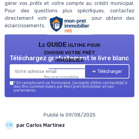
gérer vos
prêts
et votre
compte
au crédit municipal.
Pour des questions plus spécifiques, contactez
directement votre
agence
locale pour obtenir des
éclaircissements.
Le GUIDE ultime pour
choisir votre prêt
Téléchargez gratuitement le livre blanc
immobilier
➔ Télécharger
Mon pret immobilier — 2026
*
En remplissant ce formulaire, j’accepte d’être contacté(e) à
des fins commerciales par Mon pret immobilier et ses
partenaires.
Publié le
09/08/2025
par Carlos Martinez