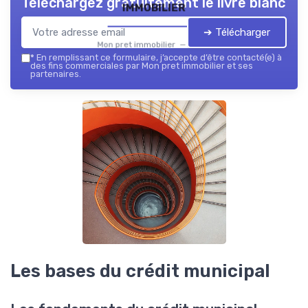
Téléchargez gratuitement le livre blanc
immobilier
➔ Télécharger
Mon pret immobilier — 2026
*
En remplissant ce formulaire, j’accepte d’être contacté(e) à
des fins commerciales par Mon pret immobilier et ses
partenaires.
Les bases du crédit municipal