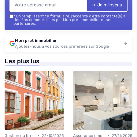
➔ Je m'inscris
*
En remplissant ce formulaire, j’accepte d’être contacté(e) à
des fins commerciales par Mon pret immobilier et ses
partenaires.
Mon pret immobilier
Ajoutez-nous à vos sources préférées sur Google
Les plus lus
•
•
Gestion du budget
22/10/2025
Assurance emprunteur
27/11/2025